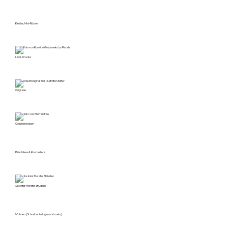
Kleider, Mini-Röcke
Linol-Drucke
Originale
Geschenkideen
Plüschtiere & Kuscheltiere
Sockstar Monster St.Gallen
Wohnen (Schreibunterlagen und mehr)