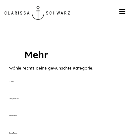
Zum
Inhalt
Nav
springen
ums
Mehr
Wähle rechts deine gewünschte Kategorie.
Buttons
Caps, Mützen
Täschchen
Cups, Tassen