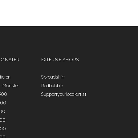
MONSTER
EXTERNE SHOPS
ieren
Spreadshirt
r-Monster
Redbubble
500
Supportyourlocalartist
000
500
000
500
000