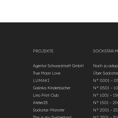
PROJEKTE
SOCKSTAR-
Agentur Schwarzmatt GmbH
Noch zu adopt
True Moon Love
Über Socksta
LUMAKI
N° 0001 – 0
Galinka Kinderbücher
N° 0501 – 1
Lino Print Club
N° 1001 – 1
Atelier23
N° 1501 – 2
Sockstar-Monster
N° 2001 – 2
This is my Switzerland
N° 2501 – 3