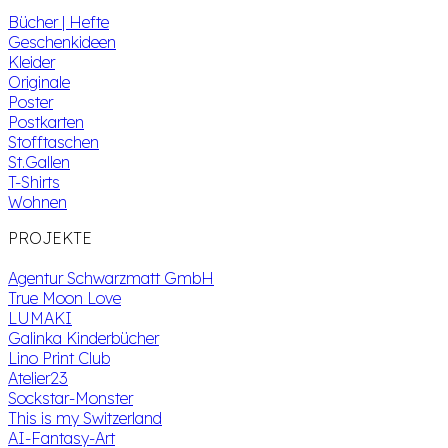
Bücher | Hefte
Geschenkideen
Kleider
Originale
Poster
Postkarten
Stofftaschen
St.Gallen
T-Shirts
Wohnen
PROJEKTE
Agentur Schwarzmatt GmbH
True Moon Love
LUMAKI
Galinka Kinderbücher
Lino Print Club
Atelier23
Sockstar-Monster
This is my Switzerland
AI-Fantasy-Art