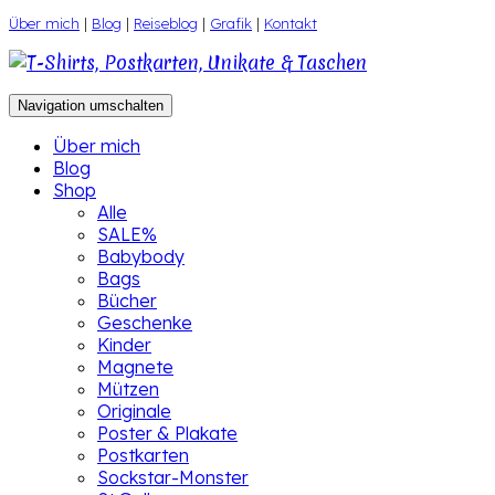
Zum
Über mich
|
Blog
|
Reiseblog
|
Grafik
|
Kontakt
Inhalt
springen
Navigation umschalten
Über mich
Blog
Shop
Alle
SALE%
Babybody
Bags
Bücher
Geschenke
Kinder
Magnete
Mützen
Originale
Poster & Plakate
Postkarten
Sockstar-Monster