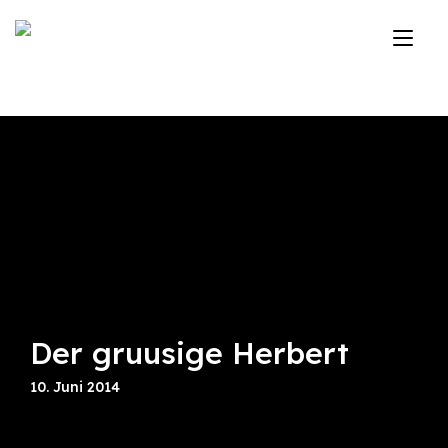
Zum
Inhalt
Nav
springen
ums
Der gruusige Herbert
10. Juni 2014