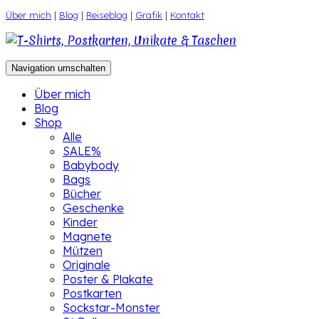
Zum
Über mich
|
Blog
|
Reiseblog
|
Grafik
|
Kontakt
Inhalt
springen
Navigation umschalten
Über mich
Blog
Shop
Alle
SALE%
Babybody
Bags
Bücher
Geschenke
Kinder
Magnete
Mützen
Originale
Poster & Plakate
Postkarten
Sockstar-Monster